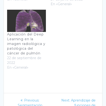
En «General»
Aplicación del Deep
Learning en la
imagen radiológica y
patológica del
cáncer de pulmón
22 de septiembre de
2022
En «General»
Navegación
Previous
Next
Previous:
Next:
Aprendizaje de
post:
post:
Segmentación
funciones de