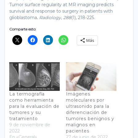
Tumor surface regularity at MR imaging predicts
survival and response to surgery in patients with
glioblastoma
.
Radiology
,
288
(1), 218-225.
Comparte esto:
Más
La termografía
Imágenes
como herramienta
moleculares por
para la evaluación de
ultrasonido para la
tumores y su
diferenciación de
tratamiento
tumores benignos y
9 de noviembre de
malignos en
2022
pacientes
En «General»
27 de junio de 2022