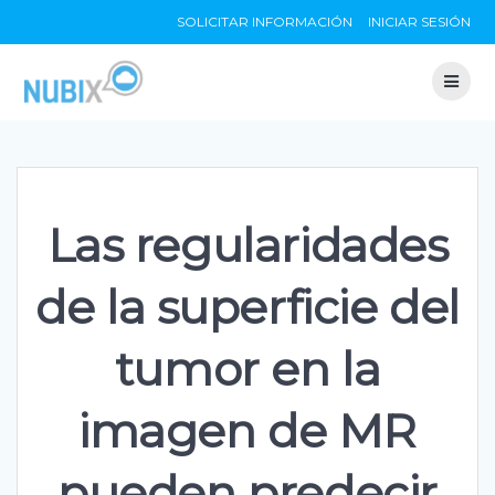
Skip
SOLICITAR INFORMACIÓN
INICIAR SESIÓN
to
content
Las regularidades
de la superficie del
tumor en la
imagen de MR
pueden predecir