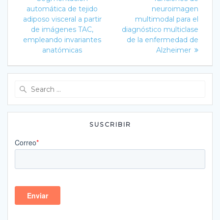
de
automática de tejido
neuroimagen
entradas
adiposo visceral a partir
multimodal para el
de imágenes TAC,
diagnóstico multiclase
empleando invariantes
de la enfermedad de
anatómicas
Alzheimer
Search
for:
SUSCRIBIR