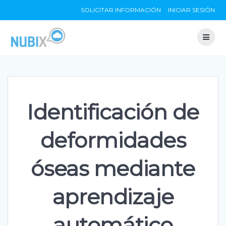
Skip
SOLICITAR INFORMACIÓN
INICIAR SESIÓN
to
content
Identificación de
deformidades
óseas mediante
aprendizaje
automático