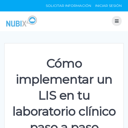
Skip
SOLICITAR INFORMACIÓN
INICIAR SESIÓN
to
content
Cómo
implementar un
LIS en tu
laboratorio clínico
paso a paso