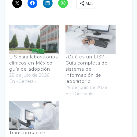
Más
LIS para laboratorios
¿Qué es un LIS?
clínicos en México:
Guía completa del
guía de adopción
sistema de
28 de julio de 2026
información de
En «General»
laboratorio
29 de junio de 2026
En «General»
Transformación