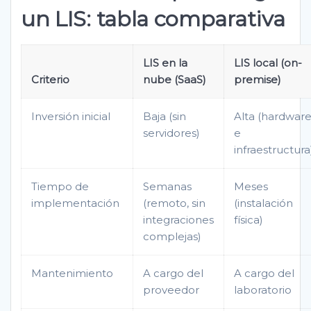
un LIS: tabla comparativa
LIS en la
LIS local (on-
Criterio
nube (SaaS)
premise)
Inversión inicial
Baja (sin
Alta (hardwar
servidores)
e
infraestructura
Tiempo de
Semanas
Meses
implementación
(remoto, sin
(instalación
integraciones
física)
complejas)
Mantenimiento
A cargo del
A cargo del
proveedor
laboratorio