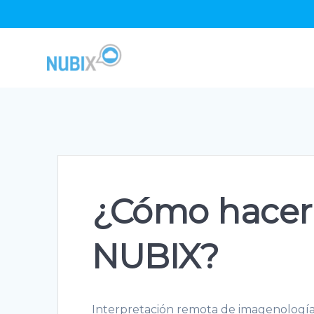
Skip
to
content
¿Cómo hacer 
NUBIX?
Interpretación remota de imagenología y 