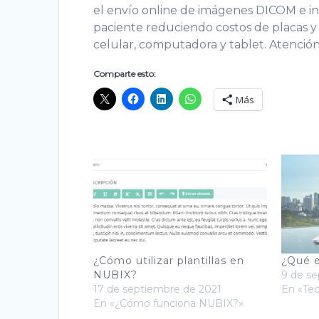
el envío online de imágenes DICOM e inf
paciente reduciendo costos de placas y 
celular, computadora y tablet. Atención 
Comparte esto:
Más
¿Cómo utilizar plantillas en
¿Qué e
NUBIX?
9 de s
17 de septiembre de 2021
En «Te
En «¿Cómo funciona NUBIX?»