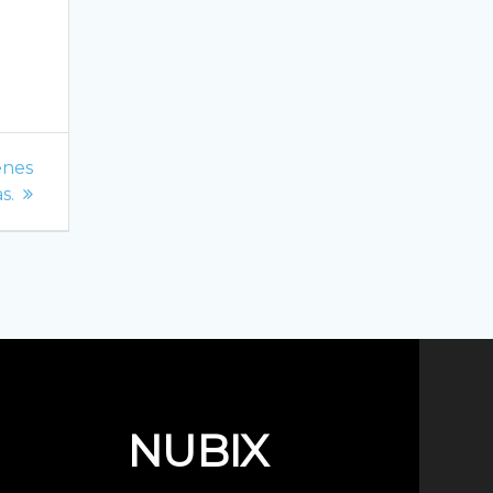
enes
s.
NUBIX