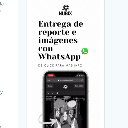
la
de
 y
.
,