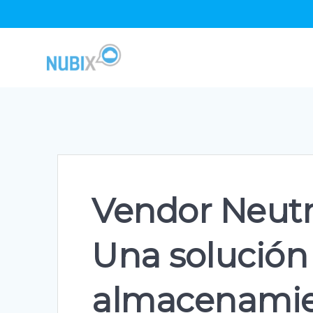
Skip
to
content
Vendor Neutra
Una solución 
almacenamien