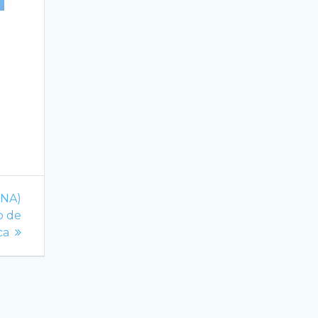
VNA)
o de
ca