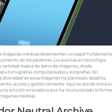
l, las imágenes médicas desempeñan un papel fundamenta
eguimiento de los pacientes. Los avances en tecnología
a cantidad masiva de datos de imágenes, desde
asta tomografías computarizadas y ecografías. Sin
a diversidad de estas imágenes ha planteado desafíos
iento, acceso y gestión eficiente. Aquí es donde entra e
, una solución innovadora que ha revolucionado la forma
 imágenes médicas.
or Neutral Archive