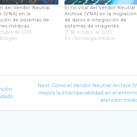
el del Vendor Neutral
El rol vital del Vendor Neutral
e (VNA) en la
Archive (VNA) en la migración
ación de sistemas de
de datos e integración de
nes médicas
sistemas de imágenes
ctubre de 2023
13 de octubre de 2023
iología»
En «Tecnología médica»
Next
Next:
Cómo el Vendor Neutral Archive (
ención
post:
mejora la interoperabilidad en el entorn
uidado
atención médi