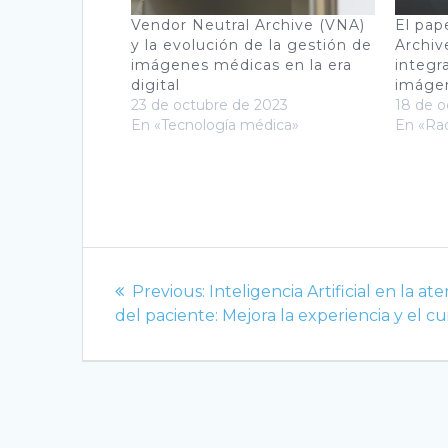
Vendor Neutral Archive (VNA)
El pap
y la evolución de la gestión de
Archiv
imágenes médicas en la era
integr
digital
imáge
23 de octubre de 2023
18 de o
En «Tecnología médica»
En «Rad
Navegación
Previous
Previous:
Inteligencia Artificial en la at
de
post:
del paciente: Mejora la experiencia y el c
entradas