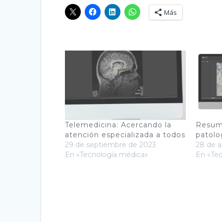
Más
Telemedicina: Acercando la
Resume
atención especializada a todos
patolo
29 de septiembre de 2023
28 de a
En «Tecnología médica»
En «Te