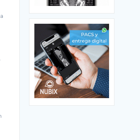
na
.
n