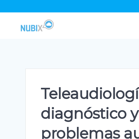
Skip
to
content
Teleaudiologí
diagnóstico y
problemas aud