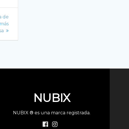
a de
 más
sa
NUBIX
NUBIX ® es una marca registrada.