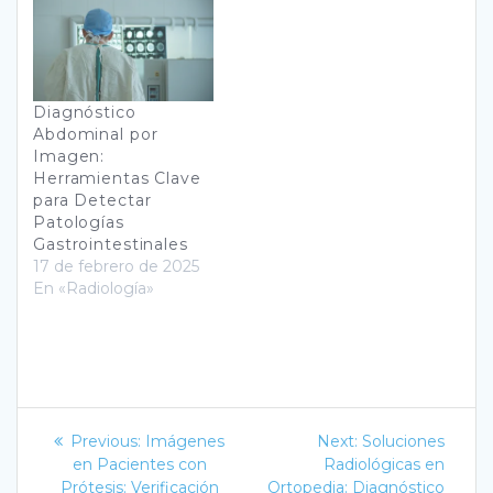
Diagnóstico
Abdominal por
Imagen:
Herramientas Clave
para Detectar
Patologías
Gastrointestinales
17 de febrero de 2025
En «Radiología»
Navegación
Previous
Next
Previous:
Imágenes
Next:
Soluciones
post:
post:
de
en Pacientes con
Radiológicas en
Prótesis: Verificación
Ortopedia: Diagnóstico