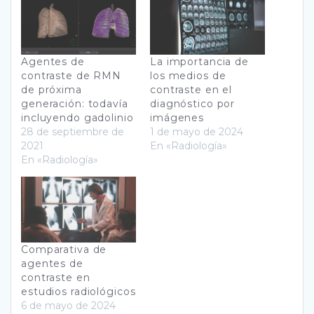
Agentes de
La importancia de
contraste de RMN
los medios de
de próxima
contraste en el
generación: todavía
diagnóstico por
incluyendo gadolinio
imágenes
28 de septiembre de
1 de mayo de 2024
2021
En «Radiología»
En «Radiología»
Comparativa de
agentes de
contraste en
estudios radiológicos
6 de mayo de 2024