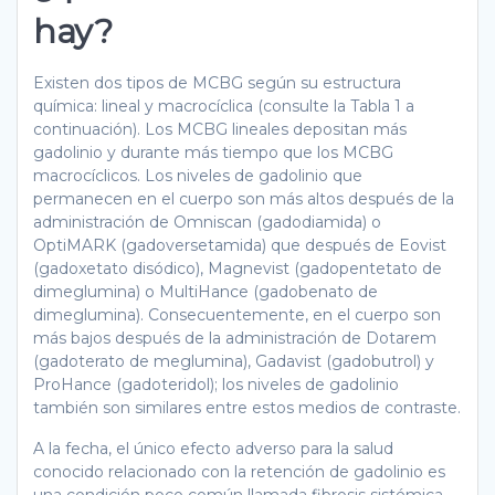
hay?
Existen dos tipos de MCBG según su estructura
química: lineal y macrocíclica (consulte la Tabla 1 a
continuación). Los MCBG lineales depositan más
gadolinio y durante más tiempo que los MCBG
macrocíclicos. Los niveles de gadolinio que
permanecen en el cuerpo son más altos después de la
administración de Omniscan (gadodiamida) o
OptiMARK (gadoversetamida) que después de Eovist
(gadoxetato disódico), Magnevist (gadopentetato de
dimeglumina) o MultiHance (gadobenato de
dimeglumina). Consecuentemente, en el cuerpo son
más bajos después de la administración de Dotarem
(gadoterato de meglumina), Gadavist (gadobutrol) y
ProHance (gadoteridol); los niveles de gadolinio
también son similares entre estos medios de contraste.
A la fecha, el único efecto adverso para la salud
conocido relacionado con la retención de gadolinio es
una condición poco común llamada fibrosis sistémica