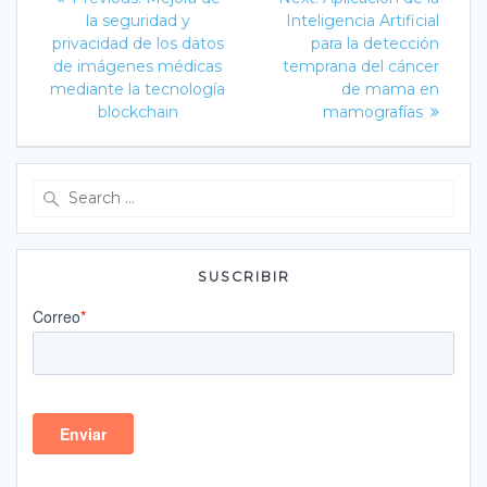
post:
post:
de
la seguridad y
Inteligencia Artificial
privacidad de los datos
para la detección
entradas
de imágenes médicas
temprana del cáncer
mediante la tecnología
de mama en
blockchain
mamografías
Search
for:
SUSCRIBIR