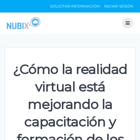
Skip
SOLICITAR INFORMACIÓN
INICIAR SESIÓN
to
content
¿Cómo la realidad
virtual está
mejorando la
capacitación y
formación de los