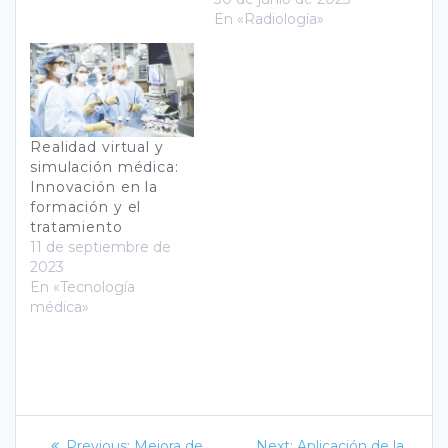
En «Radiología»
Realidad virtual y
simulación médica:
Innovación en la
formación y el
tratamiento
11 de septiembre de
2023
En «Tecnología
médica»
Navegación
Previous
Next
Previous:
Mejora de
Next:
Aplicación de la