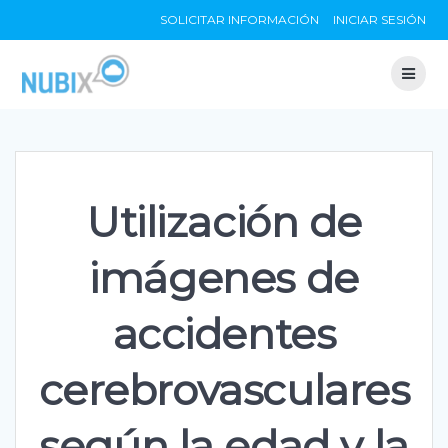
Skip
SOLICITAR INFORMACIÓN
INICIAR SESIÓN
to
content
Utilización de
imágenes de
accidentes
cerebrovasculares
según la edad y la