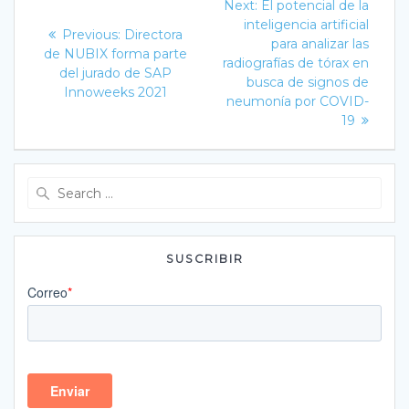
Next
Next:
El potencial de la
post:
de
inteligencia artificial
Previous
Previous:
Directora
para analizar las
post:
de NUBIX forma parte
entradas
radiografías de tórax en
del jurado de SAP
busca de signos de
Innoweeks 2021
neumonía por COVID-
19
Search
for:
SUSCRIBIR