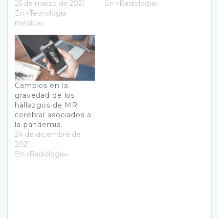
25 de marzo de 2021
En «Radiología»
En «Tecnología
médica»
Cambios en la
gravedad de los
hallazgos de MR
cerebral asociados a
la pandemia.
24 de diciembre de
2021
En «Radiología»
Navegación