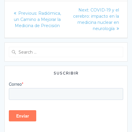
Navegación
Next
Next:
COVID-19 y el
Previous
Previous:
Radiómica,
post:
de
cerebro: impacto en la
post:
un Camino a Mejorar la
medicina nuclear en
Medicina de Precisión
entradas
neurología
Search
for:
SUSCRIBIR