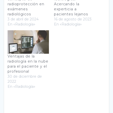
radioprotección en
Acercando la
exámenes
experticia a
radiológicos
pacientes lejanos
3 de abril de 2024
16 de agosto de 2023
En «Radiología»
En «Radiología»
Ventajas de la
radiología en la nube
para el paciente y el
profesional
30 de diciembre de
2022
En «Radiología»