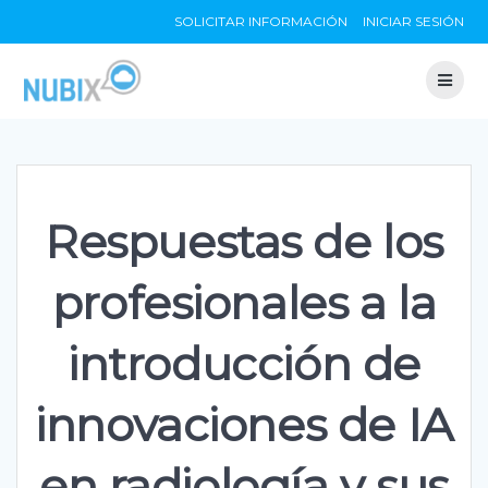
Skip
SOLICITAR INFORMACIÓN
INICIAR SESIÓN
to
content
Respuestas de los
profesionales a la
introducción de
innovaciones de IA
en radiología y sus