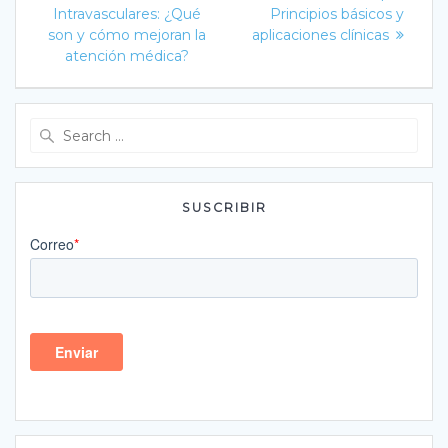
de
post:
Intravasculares: ¿Qué
Principios básicos y
entradas
son y cómo mejoran la
aplicaciones clínicas
atención médica?
Search
for:
SUSCRIBIR