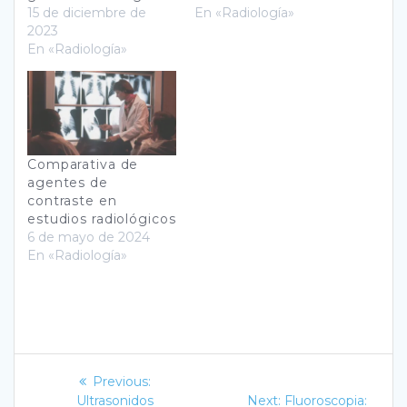
15 de diciembre de
En «Radiología»
2023
En «Radiología»
Comparativa de
agentes de
contraste en
estudios radiológicos
6 de mayo de 2024
En «Radiología»
Navegación
Previous
Previous:
post:
Next
Ultrasonidos
Next:
Fluoroscopia: