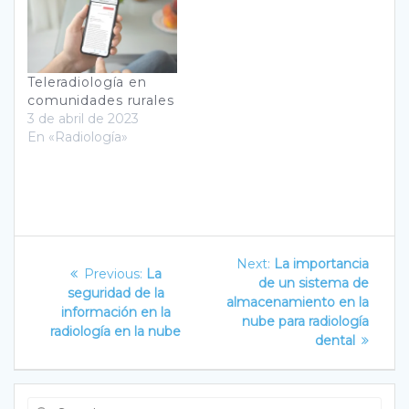
Teleradiología en
comunidades rurales
3 de abril de 2023
En «Radiología»
Navegación
Next
Next:
La importancia
Previous
Previous:
La
post:
de
de un sistema de
post:
seguridad de la
almacenamiento en la
información en la
entradas
nube para radiología
radiología en la nube
dental
Search