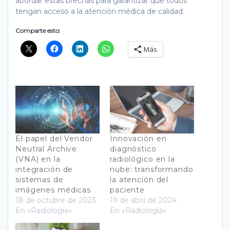
abordar estas brechas para garantizar que todos
tengan acceso a la atención médica de calidad.
Comparte esto:
Más
El papel del Vendor
Innovación en
Neutral Archive
diagnóstico
(VNA) en la
radiológico en la
integración de
nube: transformando
sistemas de
la atención del
imágenes médicas
paciente
18 de octubre de 2023
19 de abril de 2024
En «Radiología»
En «Radiología»