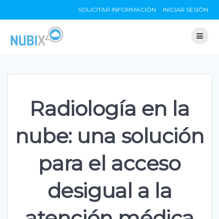
Skip
SOLICITAR INFORMACIÓN
INICIAR SESIÓN
to
content
Radiología en la
nube: una solución
para el acceso
desigual a la
atención médica