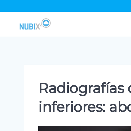
Skip
to
content
Radiografías
inferiores: ab