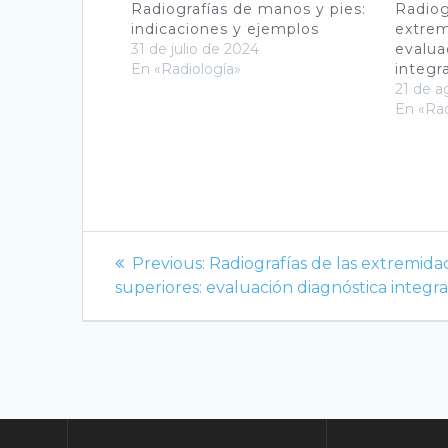
Radiografías de manos y pies:
Radiog
indicaciones y ejemplos
extrem
31 de julio de 2024
evalua
En «Radiología»
integra
21 de a
En «Rad
Navegación
Previous
Previous:
Radiografías de las extremida
de
post:
superiores: evaluación diagnóstica integra
entradas