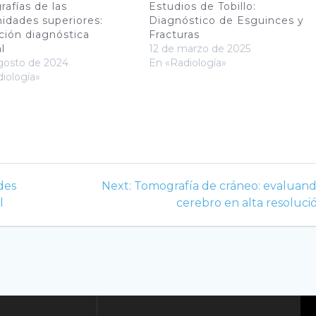
rafías de las
Estudios de Tobillo:
idades superiores:
Diagnóstico de Esguinces y
ción diagnóstica
Fracturas
l
12 de marzo de 2025
gosto de 2024
En «Radiología»
iología»
Next
des
Next:
Tomografía de cráneo: evaluand
post:
l
cerebro en alta resoluci