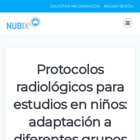
Skip
SOLICITAR INFORMACIÓN
INICIAR SESIÓN
to
content
Protocolos
radiológicos para
estudios en niños:
adaptación a
diferentes grupos