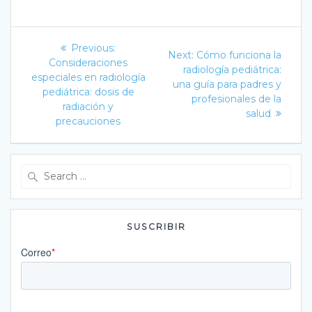
Navegación
Previous
Previous:
Next
Next:
Cómo funciona la
post:
de
Consideraciones
post:
radiología pediátrica:
especiales en radiología
una guía para padres y
entradas
pediátrica: dosis de
profesionales de la
radiación y
salud
precauciones
Search
for:
SUSCRIBIR