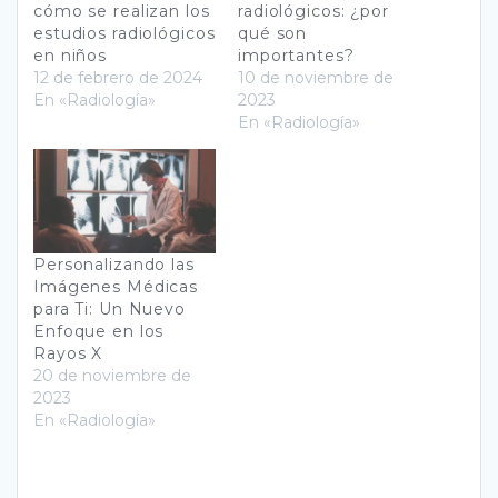
cómo se realizan los
radiológicos: ¿por
estudios radiológicos
qué son
en niños
importantes?
12 de febrero de 2024
10 de noviembre de
En «Radiología»
2023
En «Radiología»
Personalizando las
Imágenes Médicas
para Ti: Un Nuevo
Enfoque en los
Rayos X
20 de noviembre de
2023
En «Radiología»