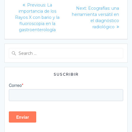
Navegación
Previous
Previous:
La
Next
Next:
Ecografías: una
post:
de
importancia de los
post:
herramienta versátil en
Rayos X con bario y la
el diagnóstico
entradas
fluoroscopia en la
radiológico
gastroenterología
Search
for:
SUSCRIBIR