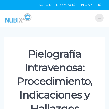
Skip
SOLICITAR INFORMACIÓN
INICIAR SESIÓN
to
content
Pielografía
Intravenosa:
Procedimiento,
Indicaciones y
Hallazgos