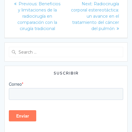
Navegación
Previous
Next
Previous:
Beneficios
Next:
Radiocirugía
post:
post:
de
y limitaciones de la
corporal estereotáctica:
radiocirugía en
un avance en el
entradas
comparación con la
tratamiento del cáncer
cirugía tradicional
del pulmón
Search
for:
SUSCRIBIR