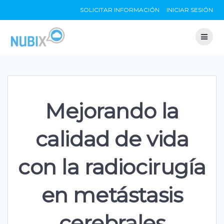
Skip
SOLICITAR INFORMACIÓN
INICIAR SESIÓN
to
content
Mejorando la
calidad de vida
con la radiocirugía
en metástasis
cerebrales