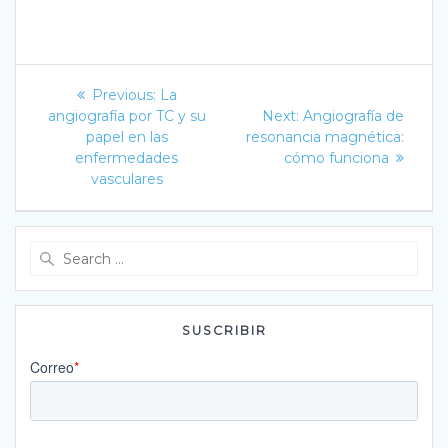
Navegación
Previous
Previous:
La
post:
Next
de
angiografía por TC y su
Next:
Angiografía de
post:
papel en las
resonancia magnética:
entradas
enfermedades
cómo funciona
vasculares
Search
for:
SUSCRIBIR