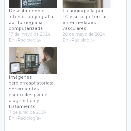
Descubriendo el
La angiografía por
interior: angiografía
TC y su papel en las
por tomografía
enfermedades
computarizada
vasculares
17 de mayo de 2024
20 de mayo de 2024
En «Radiología»
En «Radiología»
Imágenes
cardiorrespiratorias:
herramientas
esenciales para el
diagnóstico y
tratamiento
7 de junio de 2024
En «Radiología»