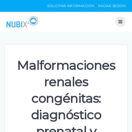
Skip
SOLICITAR INFORMACIÓN
INICIAR SESIÓN
to
content
Malformaciones
renales
congénitas:
diagnóstico
prenatal y