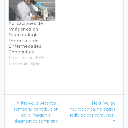
Aplicaciones de
Imágenes en
Neonatología:
Detección de
Enfermedades
Congénitas
11 de abril de 2025
En «Radiología»
Navegación
Previous
Next
Previous:
Arteritis
Next:
Vejiga
post:
post:
de
temporal: contribución
neurogénica: hallazgos
de la imagen al
radiológicos comunes
entradas
diagnóstico temprano