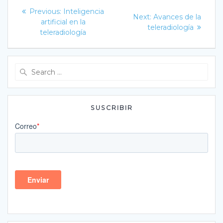
Navegación
Previous
Previous:
Inteligencia
Next
Next:
Avances de la
post:
de
artificial en la
post:
teleradiología
teleradiología
entradas
Search
for:
SUSCRIBIR