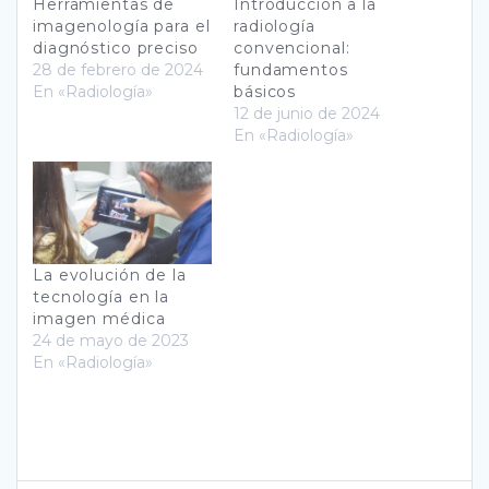
Herramientas de
Introducción a la
imagenología para el
radiología
diagnóstico preciso
convencional:
28 de febrero de 2024
fundamentos
En «Radiología»
básicos
12 de junio de 2024
En «Radiología»
La evolución de la
tecnología en la
imagen médica
24 de mayo de 2023
En «Radiología»