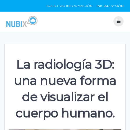
Skip
SOLICITAR INFORMACIÓN
INICIAR SESIÓN
to
content
La radiología 3D:
una nueva forma
de visualizar el
cuerpo humano.