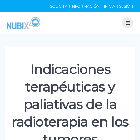
Skip
SOLICITAR INFORMACIÓN
INICIAR SESIÓN
to
content
Indicaciones
terapéuticas y
paliativas de la
radioterapia en los
tumores