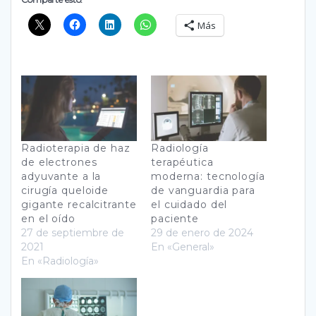
Más
Radioterapia de haz
Radiología
de electrones
terapéutica
adyuvante a la
moderna: tecnología
cirugía queloide
de vanguardia para
gigante recalcitrante
el cuidado del
en el oído
paciente
27 de septiembre de
29 de enero de 2024
2021
En «General»
En «Radiología»