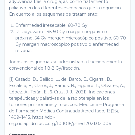
adyuvancia tras la cirugía; así como tratamiento
paliativo en los diferentes escenarios que lo requieran.
En cuanto a los esquemas de tratamiento:
Enfermedad irresecable: 60-70 Gy.
RT adyuvante: 45-50 Gy margen negativo o
próximo, 54 Gy margen microscópico positivo, 60-70
Gy margen macroscópico positivo o enfermedad
residual.
Todos los esquemas se administran a fraccionamiento
convencional de 1,8-2 Gy/fracción.
[1] Casado, D., Bellido, L., del Barco, E., Cigarral, B.,
Escalera, E., Claros, J., Barrios, B., Figuero, L., Olivares, A.,
López, A., Terán, E., & Cruz, J. J. (2021). Indicaciones
terapéuticas y paliativas de la radioterapia en los
tumores pulmonares y torácicos. Medicine – Programa
de Formación Médica Continuada Acreditado, 13(25),
1409–1413. https://doi-
org.udlap.idm.oclc.org/10.1016/j.med.2021.02.006
Comparte esto: