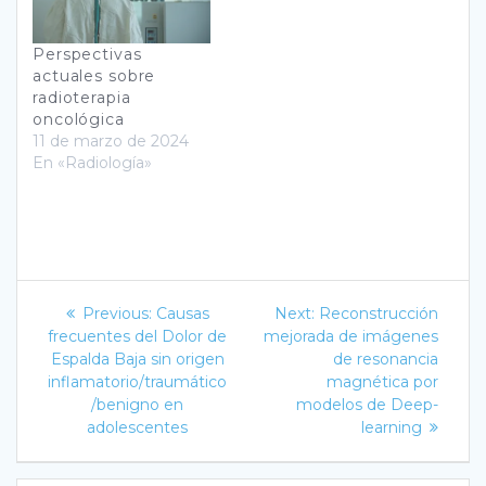
Perspectivas
actuales sobre
radioterapia
oncológica
11 de marzo de 2024
En «Radiología»
Navegación
Previous
Next
Previous:
Causas
Next:
Reconstrucción
post:
post:
de
frecuentes del Dolor de
mejorada de imágenes
Espalda Baja sin origen
de resonancia
entradas
inflamatorio/traumático
magnética por
/benigno en
modelos de Deep-
adolescentes
learning