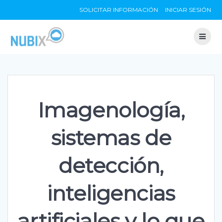
Skip
SOLICITAR INFORMACIÓN
INICIAR SESIÓN
to
content
Imagenología,
sistemas de
detección,
inteligencias
artificiales y lo que