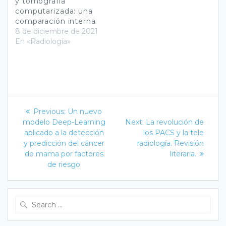
y tomografía
computarizada: una
comparación interna
8 de diciembre de 2021
En «Radiología»
Navegación
Previous
Previous:
Un nuevo
post:
Next
de
modelo Deep-Learning
Next:
La revolución de
post:
aplicado a la detección
los PACS y la tele
entradas
y predicción del cáncer
radiología. Revisión
de mama por factores
literaria.
de riesgo
Search
for: