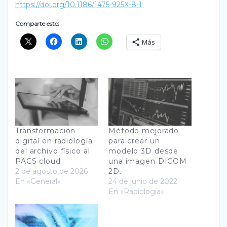
https://doi.org/10.1186/1475-925X-8-1
Comparte esto:
Más
Transformación
Método mejorado
digital en radiología:
para crear un
del archivo físico al
modelo 3D desde
PACS cloud
una imagen DICOM
2 de agosto de 2026
2D.
En «General»
24 de junio de 2022
En «Radiología»