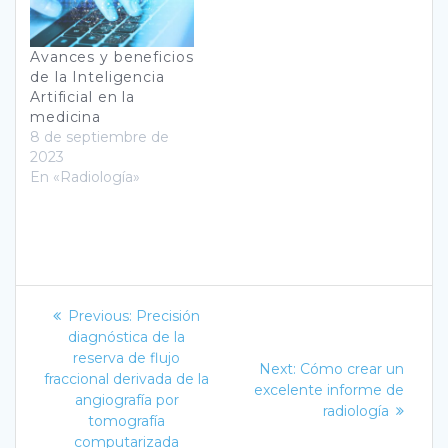
Avances y beneficios
de la Inteligencia
Artificial en la
medicina
8 de septiembre de
2023
En «Radiología»
Navegación
Previous
Previous:
Precisión
post:
de
diagnóstica de la
reserva de flujo
Next
Next:
Cómo crear un
entradas
fraccional derivada de la
post:
excelente informe de
angiografía por
radiología
tomografía
computarizada