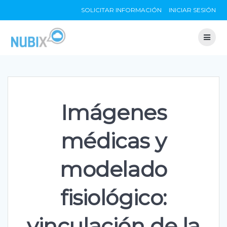
Skip
SOLICITAR INFORMACIÓN
INICIAR SESIÓN
to
content
Imágenes
médicas y
modelado
fisiológico:
vinculación de la