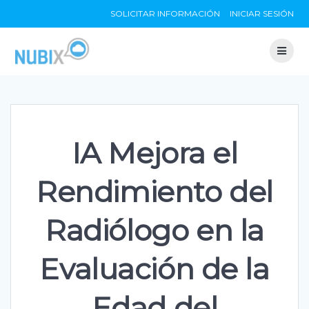
Skip
SOLICITAR INFORMACIÓN
INICIAR SESIÓN
to
content
IA Mejora el
Rendimiento del
Radiólogo en la
Evaluación de la
Edad del