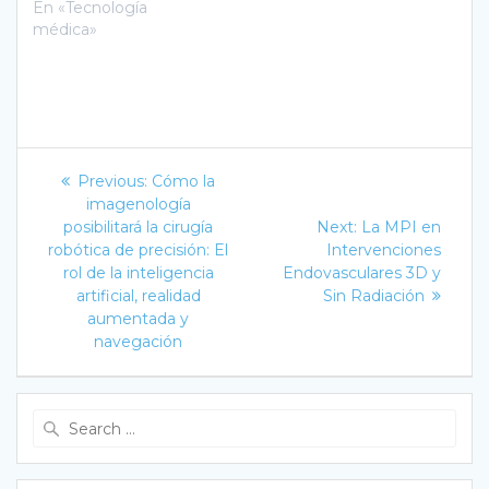
En «Tecnología
médica»
Navegación
Previous
Previous:
Cómo la
post:
de
imagenología
Next
posibilitará la cirugía
Next:
La MPI en
post:
entradas
robótica de precisión: El
Intervenciones
rol de la inteligencia
Endovasculares 3D y
artificial, realidad
Sin Radiación
aumentada y
navegación
Search
for: