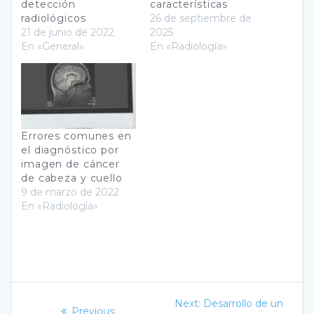
detección
características
radiológicos
26 de septiembre de
21 de junio de 2022
2025
En «General»
En «Radiología»
Errores comunes en
el diagnóstico por
imagen de cáncer
de cabeza y cuello
9 de marzo de 2022
En «Radiología»
Navegación
Next
Next:
Desarrollo de un
Previous
Previous: