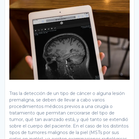
Tras la detección de un tipo de cáncer o alguna lesión
premaligna, se deben de llevar a cabo varios
procedimientos médicos previos a una cirugía o
tratamiento que permitan cerciorarse del tipo de
tumor, qué tan avanzado está, y qué tanto se extendió
sobre el cuerpo del paciente. En el caso de los distintos
tipos de tumores malignos de la piel (MSTs por sus
siglas en inglés), ya existen examinaciones radiológicas