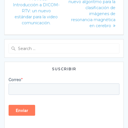
post:
de
nuevo algoritmo para la
post:
Introducción a DICOM-
clasificación de
RTV: un nuevo
entradas
imágenes de
estándar para la video
resonancia magnética
comunicación.
en cerebro
Search
for:
SUSCRIBIR