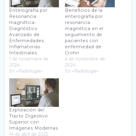
Enterografía por
Beneficios de la
Resonancia
enterografía por
magnética:
resonancia
Diagnóstico
magnética en el
Avanzado de
seguimiento de
Enfermedades
pacientes con
Inflamatorias
enfermedad de
Intestinales
Crohn
1 de noviembre de
6 de noviembre de
2024
2024
En «Radiología»
En «Radiología»
Exploración del
Tracto Digestivo
Superior con
Imágenes Modernas
14 de abril de 2025