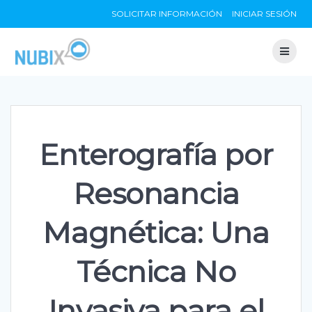
Skip
SOLICITAR INFORMACIÓN
INICIAR SESIÓN
to
content
Enterografía por
Resonancia
Magnética: Una
Técnica No
Invasiva para el