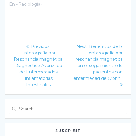
En «Radiología»
Navegación
Previous
Next
Previous:
Next:
Beneficios de la
post:
post:
de
Enterografía por
enterografía por
Resonancia magnética:
resonancia magnética
entradas
Diagnóstico Avanzado
en el seguimiento de
de Enfermedades
pacientes con
Inflamatorias
enfermedad de Crohn
Intestinales
Search
for:
SUSCRIBIR