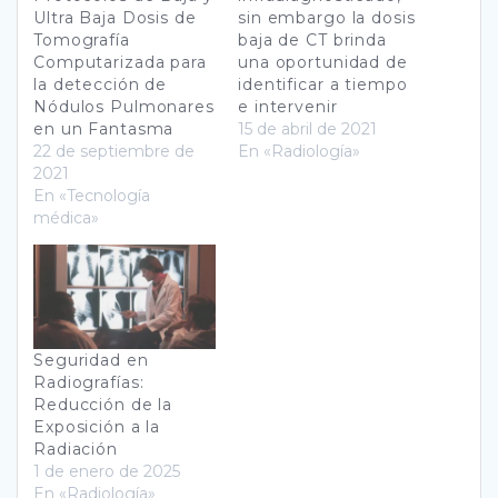
Ultra Baja Dosis de
sin embargo la dosis
Tomografía
baja de CT brinda
Computarizada para
una oportunidad de
la detección de
identificar a tiempo
Nódulos Pulmonares
e intervenir
en un Fantasma
15 de abril de 2021
22 de septiembre de
En «Radiología»
2021
En «Tecnología
médica»
Seguridad en
Radiografías:
Reducción de la
Exposición a la
Radiación
1 de enero de 2025
En «Radiología»