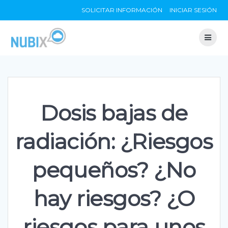
Skip
SOLICITAR INFORMACIÓN
INICIAR SESIÓN
to
content
Dosis bajas de
radiación: ¿Riesgos
pequeños? ¿No
hay riesgos? ¿O
riesgos para unos