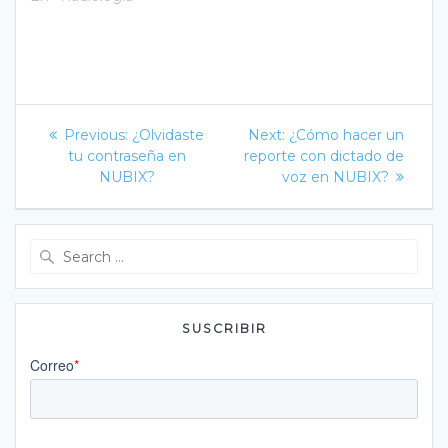
Navegación
Previous
Next
Previous:
¿Olvidaste
Next:
¿Cómo hacer un
post:
post:
de
tu contraseña en
reporte con dictado de
NUBIX?
voz en NUBIX?
entradas
Search
for:
SUSCRIBIR