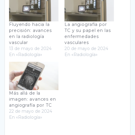
Fluyendo hacia la
La angiografía por
precisión: avances
TC y su papel en las
en la radiología
enfermedades
vascular
vasculares
13 de mayo de 2024
20 de mayo de 2024
En «Radiología»
En «Radiología»
Más allá de la
imagen: avances en
angiografía por TC
22 de mayo de 2024
En «Radiología»