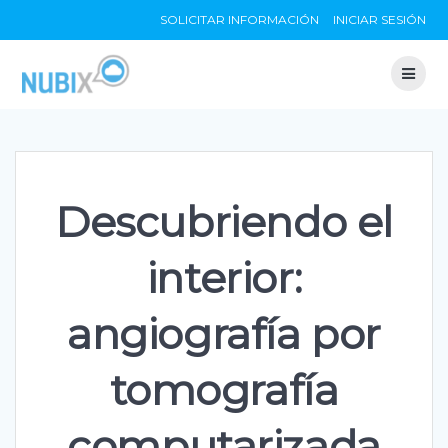
Skip
SOLICITAR INFORMACIÓN
INICIAR SESIÓN
to
content
Descubriendo el
interior:
angiografía por
tomografía
computarizada