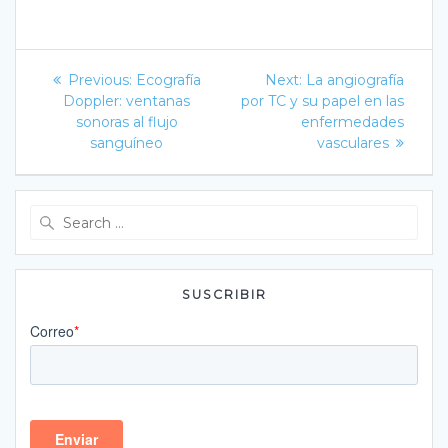
Navegación
Previous
Next
Previous:
Ecografía
Next:
La angiografía
post:
post:
de
Doppler: ventanas
por TC y su papel en las
sonoras al flujo
enfermedades
entradas
sanguíneo
vasculares
Search
for:
SUSCRIBIR