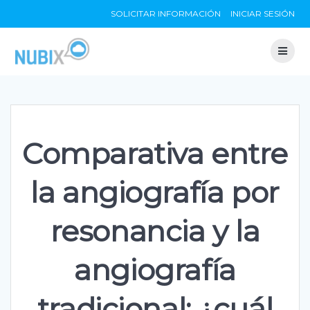
Skip
SOLICITAR INFORMACIÓN
INICIAR SESIÓN
to
content
Comparativa entre
la angiografía por
resonancia y la
angiografía
tradicional: ¿cuál