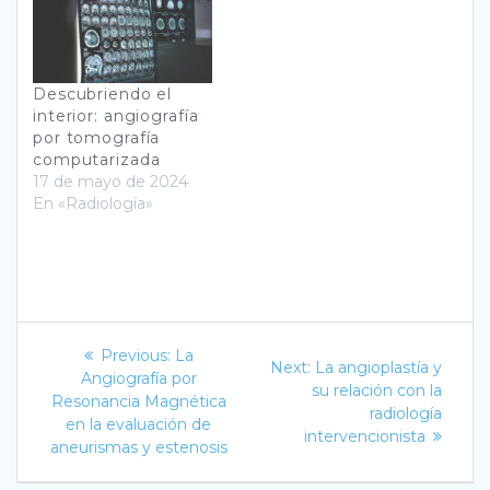
Descubriendo el
interior: angiografía
por tomografía
computarizada
17 de mayo de 2024
En «Radiología»
Navegación
Previous
Previous:
La
Next
Next:
La angioplastía y
post:
de
Angiografía por
post:
su relación con la
Resonancia Magnética
radiología
entradas
en la evaluación de
intervencionista
aneurismas y estenosis