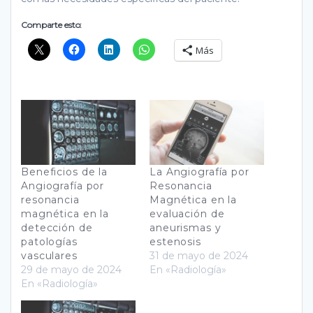
Comparte esto:
Más
Beneficios de la
La Angiografía por
Angiografía por
Resonancia
resonancia
Magnética en la
magnética en la
evaluación de
detección de
aneurismas y
patologías
estenosis
vasculares
31 de mayo de 2024
29 de mayo de 2024
En «Radiología»
En «Radiología»