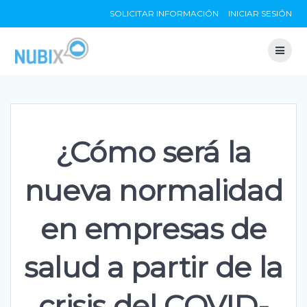
Skip
SOLICITAR INFORMACIÓN
INICIAR SESIÓN
to
content
¿Cómo será la
nueva normalidad
en empresas de
salud a partir de la
crisis del COVID-