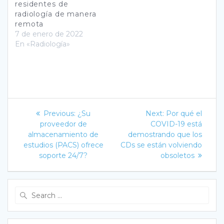
residentes de
radiología de manera
remota
7 de enero de 2022
En «Radiología»
Navegación
Previous
Next
Previous:
¿Su
Next:
Por qué el
post:
post:
de
proveedor de
COVID-19 está
almacenamiento de
demostrando que los
entradas
estudios (PACS) ofrece
CDs se están volviendo
soporte 24/7?
obsoletos
Search
for: