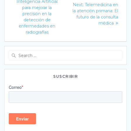
post:
de
Inteligencia Artificial
Next
Next:
Telemedicina en
para mejorar la
post:
la atención primaria: El
entradas
precisión en la
futuro de la consulta
detección de
médica
enfermedades en
radiografías
Search
for:
SUSCRIBIR