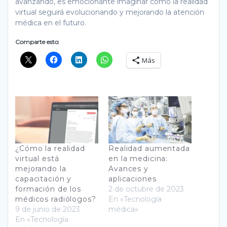
avanzando, es emocionante imaginar cómo la realidad
virtual seguirá evolucionando y mejorando la atención
médica en el futuro.
Comparte esto:
Más
¿Cómo la realidad
Realidad aumentada
virtual está
en la medicina:
mejorando la
Avances y
capacitación y
aplicaciones
formación de los
2 de octubre de 2023
médicos radiólogos?
En «Tecnología
9 de junio de 2023
médica»
En «Tecnología