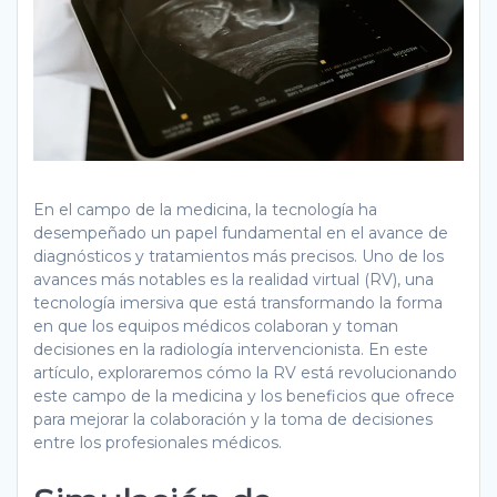
En el campo de la medicina, la tecnología ha
desempeñado un papel fundamental en el avance de
diagnósticos y tratamientos más precisos. Uno de los
avances más notables es la realidad virtual (RV), una
tecnología imersiva que está transformando la forma
en que los equipos médicos colaboran y toman
decisiones en la radiología intervencionista. En este
artículo, exploraremos cómo la RV está revolucionando
este campo de la medicina y los beneficios que ofrece
para mejorar la colaboración y la toma de decisiones
entre los profesionales médicos.