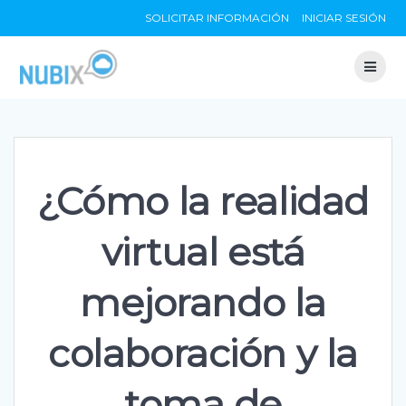
Skip
SOLICITAR INFORMACIÓN
INICIAR SESIÓN
to
content
¿Cómo la realidad
virtual está
mejorando la
colaboración y la
toma de