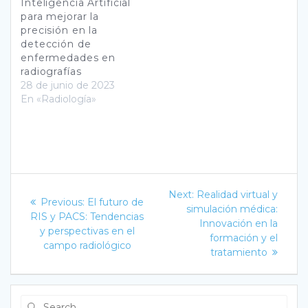
Inteligencia Artificial
para mejorar la
precisión en la
detección de
enfermedades en
radiografías
28 de junio de 2023
En «Radiología»
Navegación
Next
Next:
Realidad virtual y
Previous
Previous:
El futuro de
post:
de
simulación médica:
post:
RIS y PACS: Tendencias
Innovación en la
y perspectivas en el
entradas
formación y el
campo radiológico
tratamiento
Search