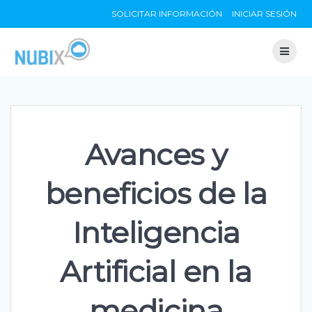
Skip
SOLICITAR INFORMACIÓN
INICIAR SESIÓN
to
content
Avances y
beneficios de la
Inteligencia
Artificial en la
medicina