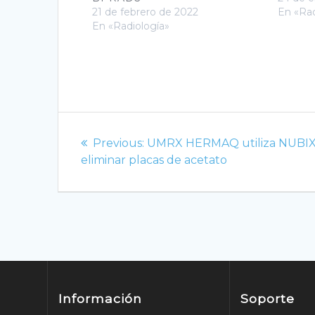
21 de febrero de 2022
En «Rad
En «Radiología»
Navegación
Previous
Previous:
UMRX HERMAQ utiliza NUBIX
de
post:
eliminar placas de acetato
entradas
Información
Soporte