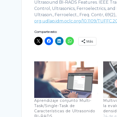
Ultrasound BI-RADS Features. IEEE Tran
Control, Ultrasonics, Ferroelectrics, an
Ultrason., Ferroelect., Freq. Contr, 69(2)
org.udlap.idm.oclc.org/10.1109/TUFFC.2
Comparte esto:
Más
Aprendizaje conjunto Multi-
Multiv
Task/Single-Task de
la eva
Características de Ultrasonido
densid
BI-RADS
24 de e