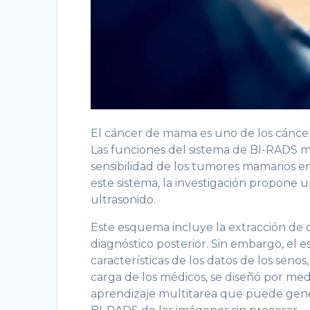
El cáncer de mama es uno de los cánce
Las funciones del sistema de BI-RADS me
sensibilidad de los tumores mamarios en
este sistema, la investigación propone 
ultrasonido.
Este esquema incluye la extracción de ca
diagnóstico posterior. Sin embargo, el 
características de los datos de los seno
carga de los médicos, se diseñó por me
aprendizaje multitarea que puede gene