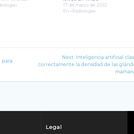
iología»
17 de marzo de 2022
En «Radiología»
Next
Next:
Inteligencia artificial clas
 para
post:
correctamente la densidad de las glánd
mamari
Legal