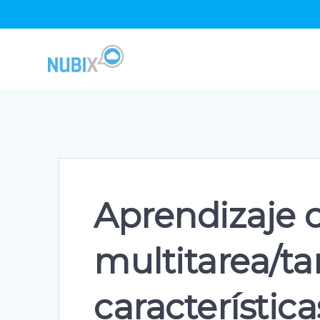
Skip
to
content
Aprendizaje 
multitarea/ta
característic