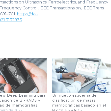
sactions on Ultrasonics, Ferroelectrics, and Frequency
d Frequency Control, IEEE Transactions on, IEEE Trans.
, 691–701.
https://doi-
021.3132933
iew Deep Learning para
Un nuevo esquema de
luación de BI-RADS y
clasificación de masas
ad de mamografías.
mamográficas basado en el
nero de 2022
léxico BI-RADS