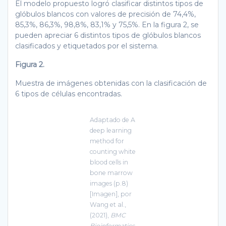
El modelo propuesto logró clasificar distintos tipos de
glóbulos blancos con valores de precisión de 74,4%,
85,3%, 86,3%, 98,8%, 83,1% y 75,5%. En la figura 2, se
pueden apreciar 6 distintos tipos de glóbulos blancos
clasificados y etiquetados por el sistema.
Figura 2.
Muestra de imágenes obtenidas con la clasificación de
6 tipos de células encontradas.
Adaptado de A
deep learning
method for
counting white
blood cells in
bone marrow
images (p.8)
[Imagen], por
Wang et al.,
(2021),
BMC
Bioinformatics
,