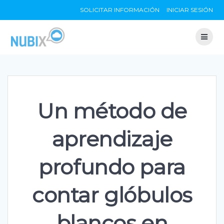
Skip
SOLICITAR INFORMACIÓN
INICIAR SESIÓN
to
content
Un método de
aprendizaje
profundo para
contar glóbulos
blancos en