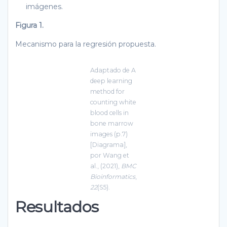
imágenes.
Figura 1.
Mecanismo para la regresión propuesta.
Adaptado de A
deep learning
method for
counting white
blood cells in
bone marrow
images (p.7)
[Diagrama],
por Wang et
al., (2021),
BMC
Bioinformatics
,
22
(S5).
Resultados