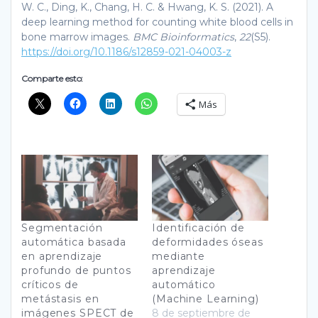
W. C., Ding, K., Chang, H. C. & Hwang, K. S. (2021). A
deep learning method for counting white blood cells in
bone marrow images.
BMC Bioinformatics
,
22
(S5).
https://doi.org/10.1186/s12859-021-04003-z
Comparte esto:
Más
Segmentación
Identificación de
automática basada
deformidades óseas
en aprendizaje
mediante
profundo de puntos
aprendizaje
críticos de
automático
metástasis en
(Machine Learning)
imágenes SPECT de
8 de septiembre de