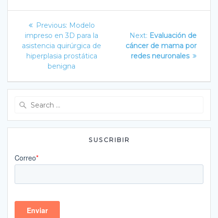
Navegación
Previous
Previous:
Modelo
post:
Next
de
impreso en 3D para la
Next:
Evaluación de
post:
asistencia quirúrgica de
cáncer de mama por
entradas
hiperplasia prostática
redes neuronales
benigna
Search
for:
SUSCRIBIR