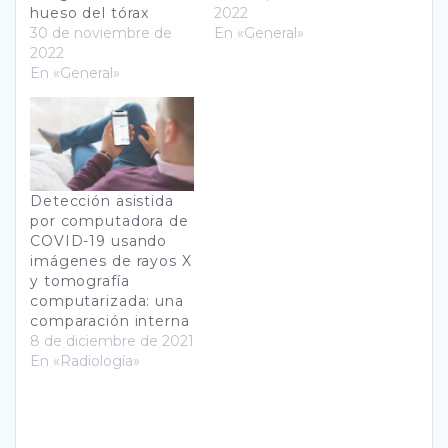
hueso del tórax
2022
30 de noviembre de
En «General»
2022
En «General»
Detección asistida
por computadora de
COVID-19 usando
imágenes de rayos X
y tomografía
computarizada: una
comparación interna
8 de diciembre de 2021
En «Radiología»