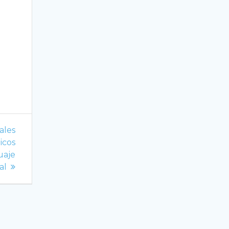
ales
icos
uaje
al