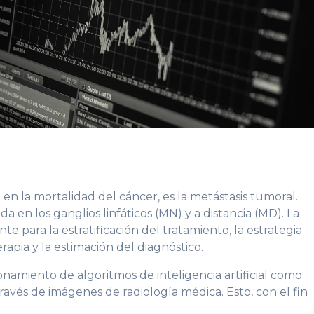
 en la mortalidad del cáncer, es la metástasis tumoral.
a en los ganglios linfáticos (MN) y a distancia (MD). La
nte para la estratificación del tratamiento, la estrategia
rapia y la estimación del diagnóstico.
ionamiento de algoritmos de inteligencia artificial como
través de imágenes de radiología médica. Esto, con el fin