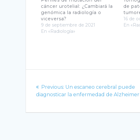
cáncer urotelial: ¿Cambiará la
de pat
genómica la radiología o
tumor
viceversa?
16 de o
9 de septiembre de 2021
En «Rad
En «Radiología»
Navegación
de
Previous
Previous:
Un escaneo cerebral puede
post:
diagnosticar la enfermedad de Alzheimer
entradas