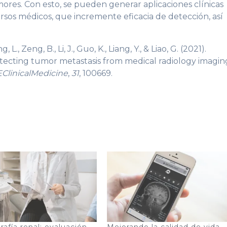
mores. Con esto, se pueden generar aplicaciones clínicas
rsos médicos, que incremente eficacia de detección, así
, Zeng, B., Li, J., Guo, K., Liang, Y., & Liao, G. (2021).
detecting tumor metastasis from medical radiology imagin
EClinicalMedicine
,
31
, 100669.
afía renal: evaluación
Mejorando la calidad de vida