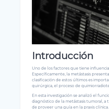
Introducción
Uno de los factores que tiene influencia
Específicamente, la metástasis presentad
clasificación de estos últimos es importa
quirúrgica, el proceso de quimiorradiote
En esta investigación se analizó el func
diagnóstico de la metástasis tumoral, a 
de proveer una guía en la praxis clínica.