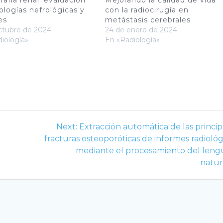
ologías nefrológicas y
con la radiocirugía en
es
metástasis cerebrales
ctubre de 2024
24 de enero de 2024
iología»
En «Radiología»
Next
Next:
Extracción automática de las princip
post:
fracturas osteoporóticas de informes radiológ
mediante el procesamiento del leng
natur