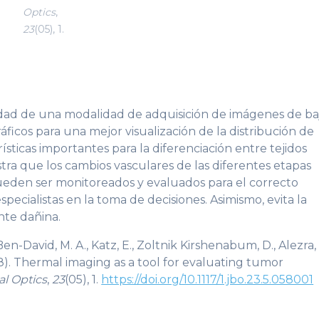
Optics
,
23
(05), 1.
ilidad de una modalidad de adquisición de imágenes de ba
áficos para una mejor visualización de la distribución de
ticas importantes para la diferenciación entre tejidos
ra que los cambios vasculares de las diferentes etapas
ueden ser monitoreados y evaluados para el correcto
especialistas en la toma de decisiones. Asimismo, evita la
ante dañina.
en-David, M. A., Katz, E., Zoltnik Kirshenabum, D., Alezra,
2018). Thermal imaging as a tool for evaluating tumor
al Optics
,
23
(05), 1.
https://doi.org/10.1117/1.jbo.23.5.058001