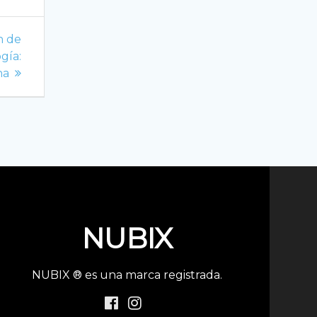
n de
gía:
na
NUBIX
NUBIX ® es una marca registrada.