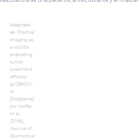
asculatura de una paciente, antes, durante y al finaliza
Adaptado
de Thermal
imaging as
a tool for
evaluating
tumor
treatment
efficacy
(p.058001-
4)
[Diagrama],
por Hoffer
et al.,
(2018),
Journal of
Biomedical