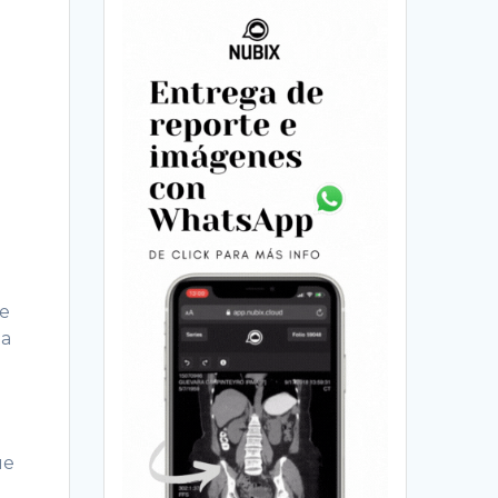
de
ta
ue