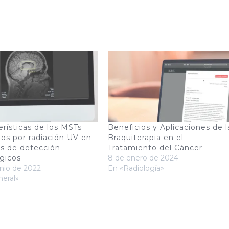
erísticas de los MSTs
Beneficios y Aplicaciones de l
os por radiación UV en
Braquiterapia en el
s de detección
Tratamiento del Cáncer
ógicos
8 de enero de 2024
unio de 2022
En «Radiología»
eral»