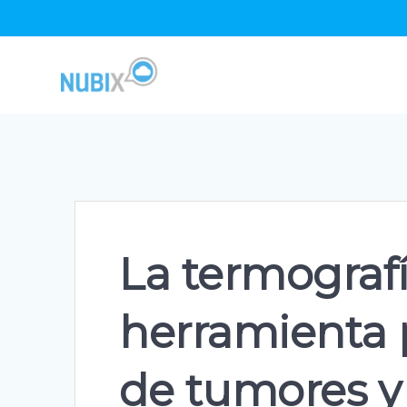
Skip
to
content
La termograf
herramienta 
de tumores y