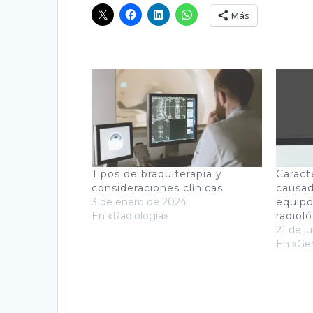
Más
Tipos de braquiterapia y
Caract
consideraciones clínicas
causad
3 de enero de 2024
equipo
En «Radiología»
radiol
21 de j
En «Gen