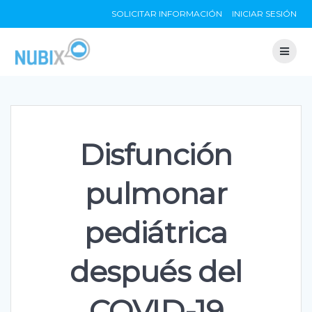
Skip
SOLICITAR INFORMACIÓN
INICIAR SESIÓN
to
content
Disfunción
pulmonar
pediátrica
después del
COVID-19