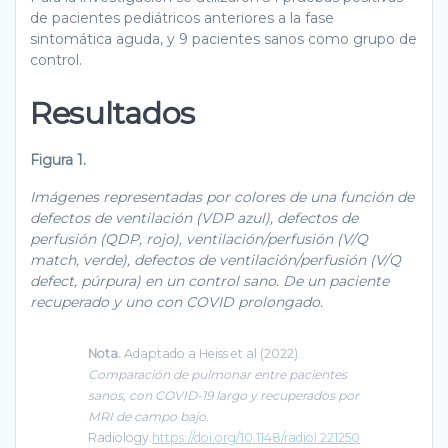
de pacientes pediátricos anteriores a la fase
sintomática aguda, y 9 pacientes sanos como grupo de
control.
Resultados
Figura 1.
Imágenes representadas por colores de una función de
defectos de ventilación (VDP azul), defectos de
perfusión (QDP, rojo), ventilación/perfusión (V/Q
match, verde), defectos de ventilación/perfusión (V/Q
defect, púrpura) en un control sano. De un paciente
recuperado y uno con COVID prolongado.
Nota.
Adaptado a Heiss et al (2022).
Comparación de pulmonar entre pacientes
sanos, con COVID-19 largo y recuperados por
MRI de campo bajo.
Radiology.
https://doi.org/10.1148/radiol.221250