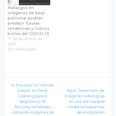
Hallazgos en
imágenes de base
pulmonar podrían
predecir futuras
tendencias y nuevos
brotes del COVID-19
17 de diciembre de
2021
En «Radiología»
Navegación
Previous
Previous:
Un método
post:
Next
de
basado en Deep
Next:
Transmisión de
post:
Learning para el
imágenes radiológicas
entradas
diagnóstico de
en una red insegura
fracturas vertebrales
mediante esquemas
utilizando imágenes de
de encriptación