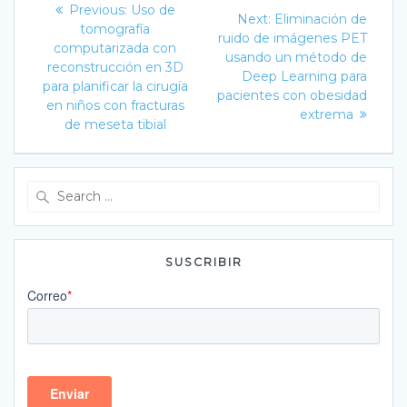
Previous
Previous:
Uso de
Next
Next:
Eliminación de
post:
de
tomografía
post:
ruido de imágenes PET
computarizada con
usando un método de
entradas
reconstrucción en 3D
Deep Learning para
para planificar la cirugía
pacientes con obesidad
en niños con fracturas
extrema
de meseta tibial
Search
for:
SUSCRIBIR