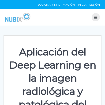
Skip
SOLICITAR INFORMACIÓN
INICIAR SESIÓN
to
content
Aplicación del
Deep Learning en
la imagen
radiológica y
patológica del