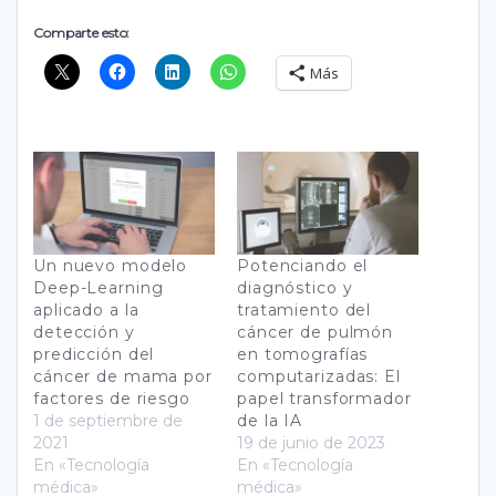
Comparte esto:
Más
Un nuevo modelo
Potenciando el
Deep-Learning
diagnóstico y
aplicado a la
tratamiento del
detección y
cáncer de pulmón
predicción del
en tomografías
cáncer de mama por
computarizadas: El
factores de riesgo
papel transformador
1 de septiembre de
de la IA
2021
19 de junio de 2023
En «Tecnología
En «Tecnología
médica»
médica»