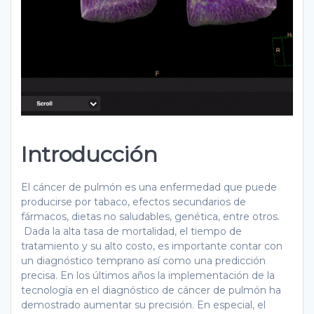
Introducción
El cáncer de pulmón es una enfermedad que puede
producirse por tabaco, efectos secundarios de
fármacos, dietas no saludables, genética, entre otros.
Dada la alta tasa de mortalidad, el tiempo de
tratamiento y su alto costo, es importante contar con
un diagnóstico temprano así como una predicción
precisa. En los últimos años la implementación de la
tecnología en el diagnóstico de cáncer de pulmón ha
demostrado aumentar su precisión. En especial, el