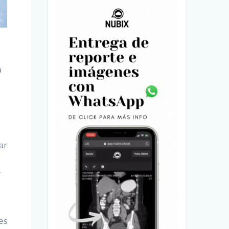
a
ar
.
es