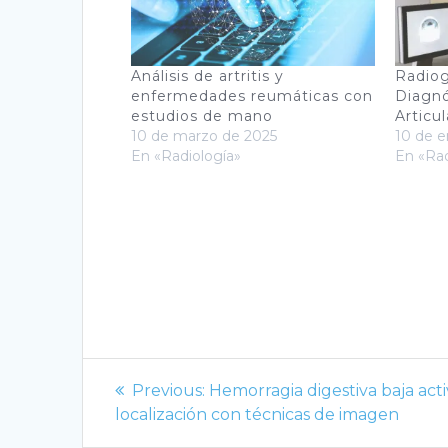
Análisis de artritis y
Radiog
enfermedades reumáticas con
Diagnó
estudios de mano
Articul
10 de marzo de 2025
10 de e
En «Radiología»
En «Rad
Navegación
Previous
Previous:
Hemorragia digestiva baja acti
de
post:
localización con técnicas de imagen