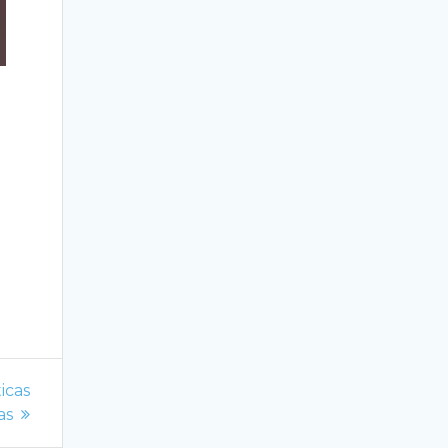
s
icas
as