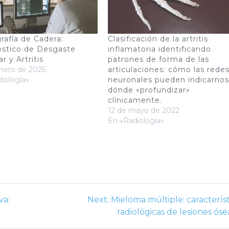
rafía de Cadera:
Clasificación de la artritis
stico de Desgaste
inflamatoria identificando
ar y Artritis
patrones de forma de las
nero de 2025
articulaciones: cómo las rede
iología»
neuronales pueden indicarnos
dónde «profundizar»
clínicamente.
12 de mayo de 2022
En «Radiología»
Next
va:
Next:
Mieloma múltiple: característ
post:
radiológicas de lesiones óse