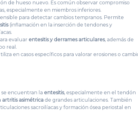
ación de hueso nuevo. Es común observar compromiso
cas, especialmente en miembros inferiores.
 sensible para detectar cambios tempranos. Permite
itis
(inflamación en la inserción de tendones y
acas.
 para evaluar
entesitis y derrames articulares
, además de
o real.
 utiliza en casos específicos para valorar erosiones o cambi
s se encuentran la
entesitis
, especialmente en el tendón
a
artritis asimétrica
de grandes articulaciones. También
culaciones sacroilíacas y formación ósea periostal en