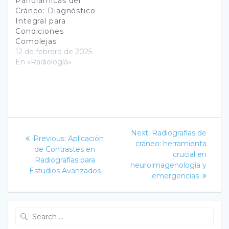
Panorámicas del
de un tratamiento…
Cráneo: Diagnóstico
Integral para
Condiciones
Complejas
12 de febrero de 2025
En «Radiología»
Navegación
Next
Next:
Radiografías de
Previous
Previous:
Aplicación
post:
de
cráneo: herramienta
post:
de Contrastes en
crucial en
Radiografías para
entradas
neuroimagenología y
Estudios Avanzados
emergencias
Search
for: