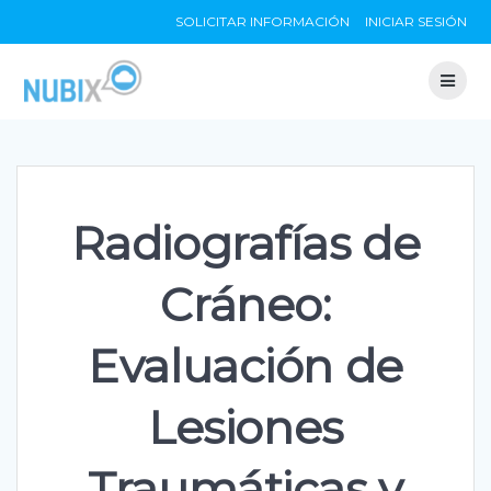
Skip
SOLICITAR INFORMACIÓN
INICIAR SESIÓN
to
content
Radiografías de
Cráneo:
Evaluación de
Lesiones
Traumáticas y