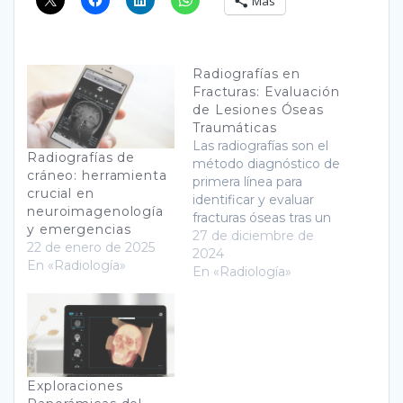
Más
Radiografías en
Fracturas: Evaluación
de Lesiones Óseas
Traumáticas
Las radiografías son el
Radiografías de
método diagnóstico de
cráneo: herramienta
primera línea para
crucial en
identificar y evaluar
neuroimagenología
fracturas óseas tras un
y emergencias
trauma. Este
27 de diciembre de
22 de enero de 2025
procedimiento no
2024
En «Radiología»
invasivo genera
En «Radiología»
imágenes claras del
esqueleto. Esto
permite a los médicos
determinar el tipo, la
ubicación y la gravedad
de la lesión. También
Exploraciones
facilita la planificación